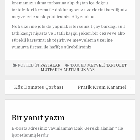
kremamızı sıkma torbasına alıp dıştan içe doğru
tartoletleri krema ile dolduruyoruz üzerlerini istediğiniz
meyvelerle süsleyebilirsiniz. Afiyet olsun.
Not: üzerine jole de yapmak isterseniz 1 çay bardağı su 1
tatlı kaşığı nişasta ve 1 tatlı kaşığı şekeri bir cezveye alıp
sürekli karıştırarak pişirin ve meyvelerin üzerine
yumurta fırçası ile hafifçe sürebilirsiniz.
POSTED IN
PASTALAR
TAGGED
MEYVELI TARTOLET
,
MUTFAKTA MUTLULUK VAR
← Köz Domates Çorbası
Pratik Krem Karamel →
Y
a
z
Bir yanıt yazın
ı
E-posta adresiniz yayınlanmayacak.
Gerekli alanlar
*
ile
g
işaretlenmişlerdir