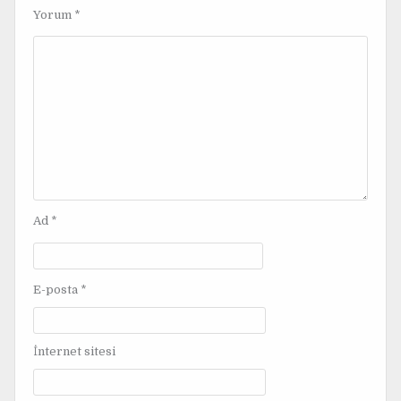
e
Yorum
*
z
i
n
m
e
s
i
Ad
*
E-posta
*
İnternet sitesi