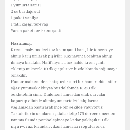
1 yumurta sarısı
2 su bardağı süt
1 paket vanilya
1 tatlı kaşığı tereyağ
Yarım paket toz krem şanti
Hazırlanışı
Krema malzemeleri toz krem şanti hariç bir tencereye
alınıp karıştırılarak pişirilir. Kaynayınca ocaktan alınıp
ılımaya bırakılır. Hafif ılıyınca toz halde krem şanti
eklenip mikserle 10 dk çırpılır ve bızdolabında soğumaya
bırakılır.
Hamur malzemeleri katıştırılır sert bir hamur elde edilir
eğer yumuşak olduysa buzdolabında 15-20 dk
bekletebilirsiniz. Dinlenen hamurdan ufak parçalar
kopartıp elinizle aliminyum tartolet kalıplarına
yağlamadan bastırarak ince bir şekilde yayıyoruz.
Tartoletlerin ortalarını çatalla delip 175 derece önceden
ısınmış fırında pembeleşinceye kadar yaklaşık 20 dk
pişiriyoruz. Fırından çıkan hamurları soğutuyoruz.