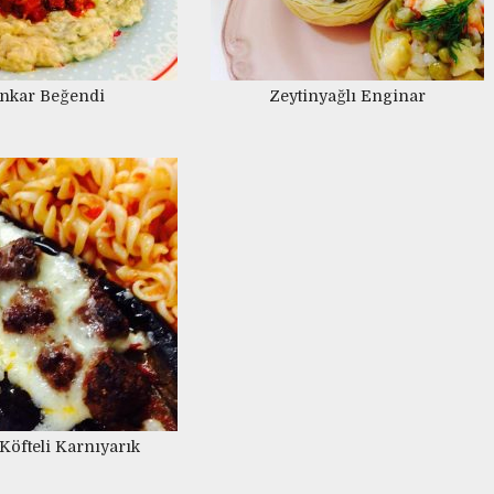
2 OCAK 2015
nkar Beğendi
Zeytinyağlı Enginar
Köfteli Karnıyarık