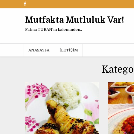
Mutfakta Mutluluk Var!
Fatma TURAN'ın kaleminden..
ANASAYFA
İLETIŞIM
14 TEMMUZ 2015
14
Katego