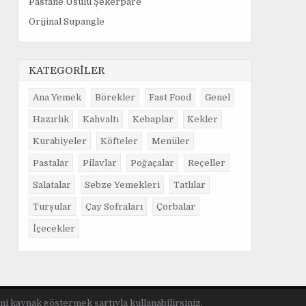
Pastane Usulü Şekerpare
Orijinal Supangle
KATEGORİLER
Ana Yemek
Börekler
Fast Food
Genel
Hazırlık
Kahvaltı
Kebaplar
Kekler
Kurabiyeler
Köfteler
Menüler
Pastalar
Pilavlar
Poğaçalar
Reçeller
Salatalar
Sebze Yemekleri
Tatlılar
Turşular
Çay Sofraları
Çorbalar
İçecekler
ini kaynak göstermek şartıyla kullanabilirsiniz.