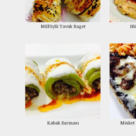
25 MART 2015
1
Milföylü Tavuk Baget
Hü
Kabak Sarması
Misket 