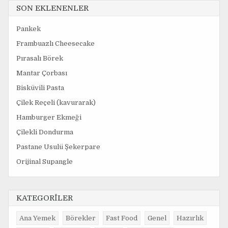
SON EKLENENLER
Pankek
Frambuazlı Cheesecake
Pırasalı Börek
Mantar Çorbası
Bisküvili Pasta
Çilek Reçeli (kavurarak)
Hamburger Ekmeği
Çilekli Dondurma
Pastane Usulü Şekerpare
Orijinal Supangle
KATEGORİLER
Ana Yemek
Börekler
Fast Food
Genel
Hazırlık