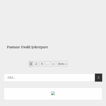
Pastane Usulü Şekerpare
1
2
3
...
»
Son »
A
r
a
n
a
n
: