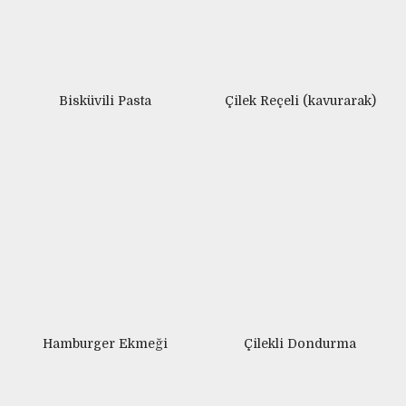
22 MAYIS 2020
12 MAYIS 2020
Bisküvili Pasta
Çilek Reçeli (kavurarak)
11 EKIM 2018
Hamburger Ekmeği
Çilekli Dondurma