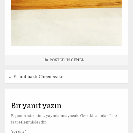
POSTED IN
GENEL
← Frambuazlı Cheesecake
Y
a
z
Bir yanıt yazın
ı
E-posta adresiniz yayınlanmayacak.
Gerekli alanlar
*
ile
g
işaretlenmişlerdir
e
Yorum
*