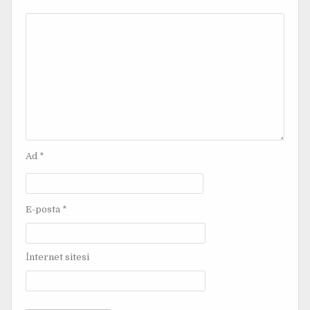
z
i
n
m
e
s
i
Ad
*
E-posta
*
İnternet sitesi