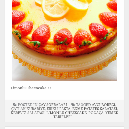
Limonlu Cheescake >>
POSTED IN
ÇAY SOFRALARI
TAGGED
AVCI BÖREĞI
,
ÇATLAK KURABIYE
,
ERIKLI PASTA
,
EZME PATATES SALATASI
,
KEREVIZ SALATASI
,
LIMONLU CHEESCAKE
,
POĞAÇA
,
YEMEK
TARIFLERI