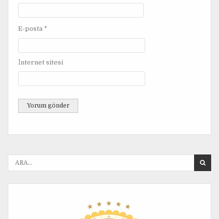
E-posta
*
İnternet sitesi
A
r
a
n
a
n
: