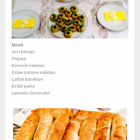
Menü
Avcı böreği
Poğaça
Kereviz salatası
Ezme patates salatası
Çatlak kurabiye
Erikli pasta
Limonlu cheescake