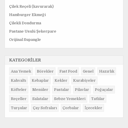
Çilek Reçeli (kavurarak)
Hamburger Ekmeği
Çilekli Dondurma
Pastane Usulü Şekerpare
Orijinal Supangle
KATEGORİLER
Ana Yemek
Börekler
Fast Food
Genel
Hazırlık
Kahvaltı
Kebaplar
Kekler
Kurabiyeler
Köfteler
Menüler
Pastalar
Pilavlar
Poğaçalar
Reçeller
Salatalar
Sebze Yemekleri
Tatlılar
Turşular
Çay Sofraları
Çorbalar
İçecekler