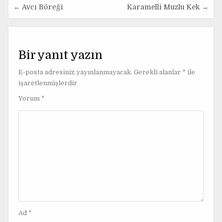
← Avcı Böreği
Karamelli Muzlu Kek →
Y
a
z
Bir yanıt yazın
ı
E-posta adresiniz yayınlanmayacak.
Gerekli alanlar
*
ile
g
işaretlenmişlerdir
e
Yorum
*
z
i
n
m
e
s
i
Ad
*