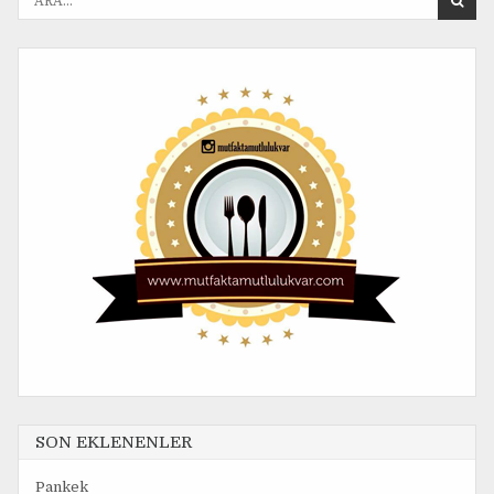
r
a
n
a
n
:
SON EKLENENLER
Pankek