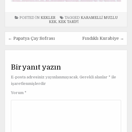
POSTED IN
KEKLER
TAGGED
KARAMELLI MUZLU
KEK
,
KEK TARIFI
← Papatya Çay Sofrası
Fındıklı Kurabiye →
Y
a
z
Bir yanıt yazın
ı
E-posta adresiniz yayınlanmayacak.
Gerekli alanlar
*
ile
g
işaretlenmişlerdir
e
Yorum
*
z
i
n
m