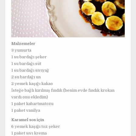
Malzemeler
3 yumurta
1 su bardağı şeker
1 su bardağı süt
1 su bardağı sıvıyağ
2 su bardağı un
2 yemek kaşığı kakao
İsteğe bağlı kırılmış fındık (benim evde fındık krokan
vardı onu ekledim)
1 paket kabartmatozu
1 paket vanilya
Karamel sos için
6 yemek kaşığı toz şeker
1 paket sıvı krema