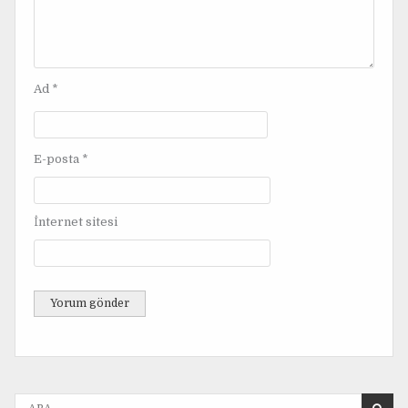
e
s
i
Ad
*
E-posta
*
İnternet sitesi
A