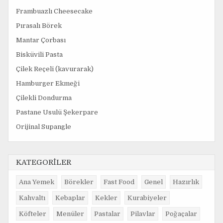
Frambuazlı Cheesecake
Pırasalı Börek
Mantar Çorbası
Bisküvili Pasta
Çilek Reçeli (kavurarak)
Hamburger Ekmeği
Çilekli Dondurma
Pastane Usulü Şekerpare
Orijinal Supangle
KATEGORİLER
Ana Yemek
Börekler
Fast Food
Genel
Hazırlık
Kahvaltı
Kebaplar
Kekler
Kurabiyeler
Köfteler
Menüler
Pastalar
Pilavlar
Poğaçalar