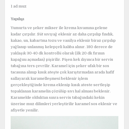
1 ad muz
Yapılışı
Yumurta ve şeker mikser ile krema kıvamına gelene
kadar çırpılır. Süt sıvıyağ eklenir az daha çırpılıp fındık,
kakao, un, kabartma tozu ve vanilya eklenir biraz çırpılıp
yağlanıp unlanmış kelepçeli kalıba alınır. 180 derece de
yaklaşık 30-40 dk kontrollü olarak (ilk 20 dk fırının
kapağını açmadan) pişirilir. Pişen kek ılıyınca bir servis
tabağına ters çevrilir. Karamel için şeker ufak bir sos
tacasına alınıp kısık ateşte çok karıştırmadan arada hafif
sallayarak karamelleşmesi beklenir işlem
gerçekleştiğinde krema eklenip kısık ateste sertleşip
topaklanan karamelin çözülüp sıvı hal alması beklenir.
Karamelde olduktan sınra servis tabağındaki kekin
üzerine muz dilimleri yerleştirilir karamel sos eklenir ve
afiyetle yenilir.