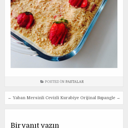
POSTED IN
PASTALAR
← Yaban Mersinli Cevizli Kurabiye
Orijinal Supangle →
Y
a
z
Bir yanıt yazın