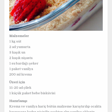
Malzemeler
1 kg süt
2 ad yumurta
3 kaşık un
2 kaşık nişasta
1 su bardağı şeker
1 paket vanilya
200 ml krema
Üzeri için
15-20 ad çilek
1 küçük paket bebe bisküvisi
Hazırlanışı
Krema ve vanilya hariç bütün malzeme karıştırılıp ocakta
kaynayana kadar pişirilir ocaktan alıp vanilya eklenip