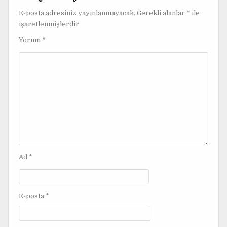
ı
E-posta adresiniz yayınlanmayacak.
Gerekli alanlar
*
ile
g
işaretlenmişlerdir
e
Yorum
*
z
i
n
m
e
s
i
Ad
*
E-posta
*