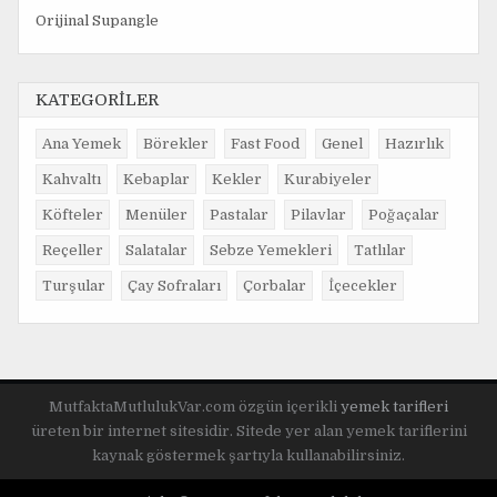
Orijinal Supangle
KATEGORİLER
Ana Yemek
Börekler
Fast Food
Genel
Hazırlık
Kahvaltı
Kebaplar
Kekler
Kurabiyeler
Köfteler
Menüler
Pastalar
Pilavlar
Poğaçalar
Reçeller
Salatalar
Sebze Yemekleri
Tatlılar
Turşular
Çay Sofraları
Çorbalar
İçecekler
MutfaktaMutlulukVar.com özgün içerikli
yemek tarifleri
üreten bir internet sitesidir. Sitede yer alan yemek tariflerini
kaynak göstermek şartıyla kullanabilirsiniz.