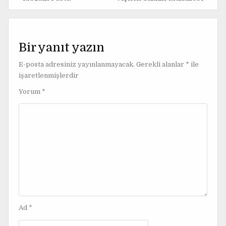
Y
a
z
Bir yanıt yazın
ı
E-posta adresiniz yayınlanmayacak.
Gerekli alanlar
*
ile
g
işaretlenmişlerdir
e
Yorum
*
z
i
n
m
e
s
i
Ad
*