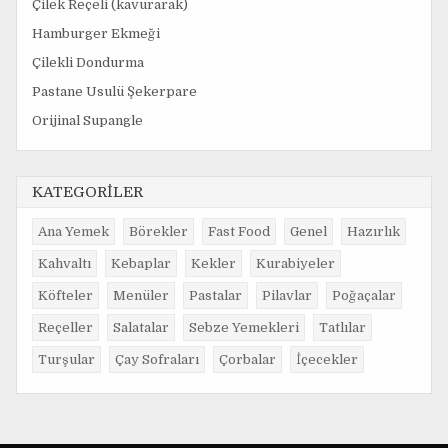
Çilek Reçeli (kavurarak)
Hamburger Ekmeği
Çilekli Dondurma
Pastane Usulü Şekerpare
Orijinal Supangle
KATEGORİLER
Ana Yemek
Börekler
Fast Food
Genel
Hazırlık
Kahvaltı
Kebaplar
Kekler
Kurabiyeler
Köfteler
Menüler
Pastalar
Pilavlar
Poğaçalar
Reçeller
Salatalar
Sebze Yemekleri
Tatlılar
Turşular
Çay Sofraları
Çorbalar
İçecekler