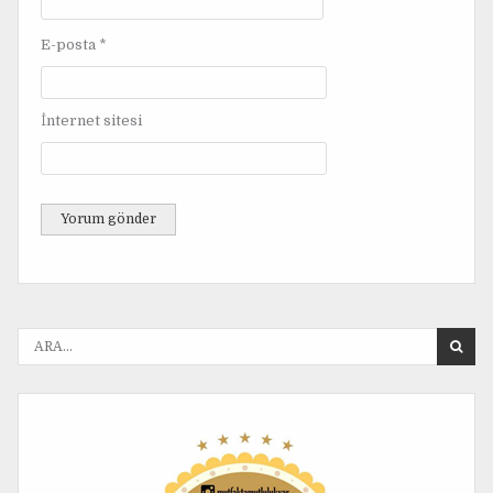
E-posta
*
İnternet sitesi
A
r
a
n
a
n
: