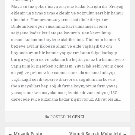
Maya su tuz şeker maya eriyene kadar karıştırılır. Sıvıyağ
eklenir un yavaş yavaş eklenir ve yoğrulur sert bir hamur
olmalıdır. Hamurumuzu yarım saat dinle diriyoruz.
Dinlenirken eğer susamınız kavrulmamışsa rengi
seğişene kadar kısıl ateşte kavurun. Ben kavrulmuş
susam kullandım böylede alabilirsiniz. Dinlenen hamur 8
bezeye ayrılır ilk beze alınır ve elde yaşkaşık 60 cm
boyunda uzun bir hamur yapıyoruz bunu ikiye katlayıp
burgu yağıyoruz ve uçlarını birleştiriyoruz bu kısımı iyice
yapıştırın ki pişerken açılmasın. Yuvarlak şekil verip önce
su yağ ve pekmez karışımına sonrada susama bulayıp
yağlı kağıt serili tepsiye diziyoruz soğuk fırına koyup
(ben mayalıları hep soğuk fırına koyuyorum fırın yavaş
yavaş ısınırken mayalanma işlemide devam ediyor) 180
derecede iyice kızarana kadar pişiriyoruz. Afiyet olsun…
POSTED IN
GENEL
← Mozaik Pasta
Vişneli Sakızlı Muhallebi →