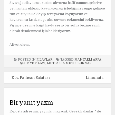
Sıvıyağı pilav tenceresine alıyoruz hafif ısınınca şehriye
ve mantarı ekleyip kavuruyoruz istediğiniz renge gelince
tuz ve suyunu ekleyip tereyağını koyuyoruz ve
kaynayınca kısık ateşe alıp suyunu çekmesini bekliyoruz.
Pişince üzerine kağıt havlu serip bir sofra bezine sarılı
olarak demlenmesi için bekletiyoruz.
Afiyet olsun.
POSTED IN
PILAVLAR
TAGGED
MANTARLI ARPA
ŞEHRIYE PILAVI
,
MUTFAKTA MUTLULUK VAR
← Köz Patlıcan Salatası
Limonata →
Y
a
z
Bir yanıt yazın
ı
E-posta adresiniz yayınlanmayacak.
Gerekli alanlar
*
ile
g