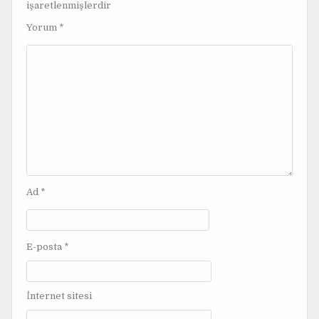
işaretlenmişlerdir
e
Yorum
*
z
i
n
m
e
s
i
Ad
*
E-posta
*
İnternet sitesi