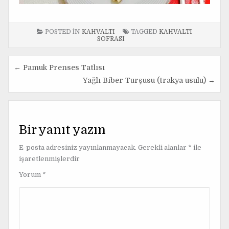
POSTED IN
KAHVALTI
TAGGED
KAHVALTI
SOFRASI
← Pamuk Prenses Tatlısı
Y
Yağlı Biber Turşusu (trakya usulu) →
a
z
ı
Bir yanıt yazın
g
E-posta adresiniz yayınlanmayacak.
Gerekli alanlar
*
ile
e
işaretlenmişlerdir
z
Yorum
*
i
n
m