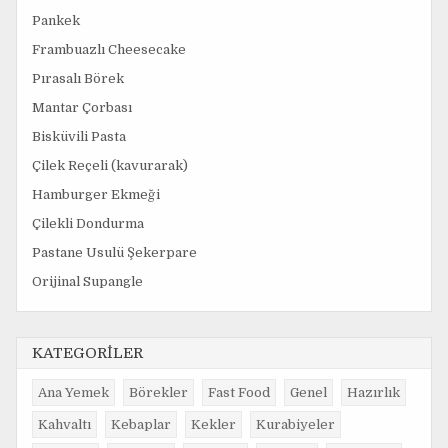
Pankek
Frambuazlı Cheesecake
Pırasalı Börek
Mantar Çorbası
Bisküvili Pasta
Çilek Reçeli (kavurarak)
Hamburger Ekmeği
Çilekli Dondurma
Pastane Usulü Şekerpare
Orijinal Supangle
KATEGORİLER
Ana Yemek
Börekler
Fast Food
Genel
Hazırlık
Kahvaltı
Kebaplar
Kekler
Kurabiyeler