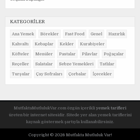
KATEGORİLER
Ana Yemek
Börekler
Fast Food
Genel
Hazırlık
Kahvaltı
Kebaplar
Kekler
Kurabiyeler
Köfteler
Menüler
Pastalar
Pilavlar
Poğaçalar
Reçeller
Salatalar
Sebze Yemekleri
Tatlılar
Turşular
Çay Sofraları
Çorbalar
İçecekler
MutfaktaMutlulukVar.com özgün içerikli
yemek tarifleri
üreten bir internet sitesidir. Sitede yer alan yemek tariflerini
kaynak göstermek şartıyla kullanabilirsiniz.
Copyright © 2026 Mutfakta Mutluluk Var!