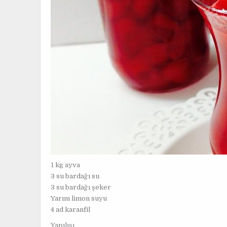
1 kg ayva
3 su bardağı su
3 su bardağı şeker
Yarım limon suyu
4 ad karanfil
Yapılışı