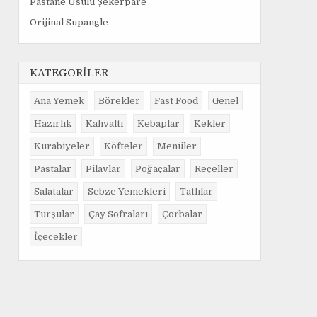
Pastane Usulü Şekerpare
Orijinal Supangle
KATEGORİLER
Ana Yemek
Börekler
Fast Food
Genel
Hazırlık
Kahvaltı
Kebaplar
Kekler
Kurabiyeler
Köfteler
Menüler
Pastalar
Pilavlar
Poğaçalar
Reçeller
Salatalar
Sebze Yemekleri
Tatlılar
Turşular
Çay Sofraları
Çorbalar
İçecekler