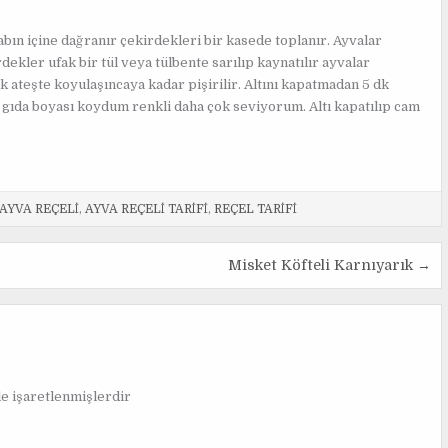
abın içine dağranır çekirdekleri bir kasede toplanır. Ayvalar
ekler ufak bir tül veya tülbente sarılıp kaynatılır ayvalar
 ateşte koyulaşıncaya kadar pişirilir. Altını kapatmadan 5 dk
l gıda boyası koydum renkli daha çok seviyorum. Altı kapatılıp cam
AYVA REÇELI
,
AYVA REÇELI TARIFI
,
REÇEL TARIFI
Misket Köfteli Karnıyarık →
le işaretlenmişlerdir