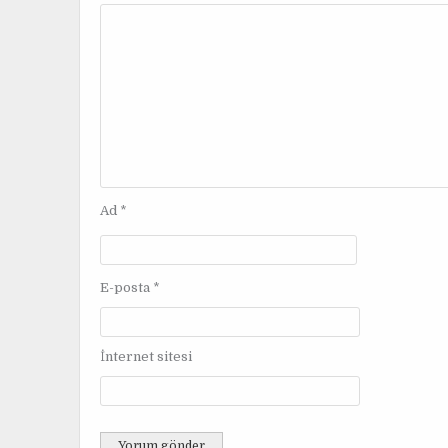
z
i
n
m
e
s
i
Ad
*
E-posta
*
İnternet sitesi