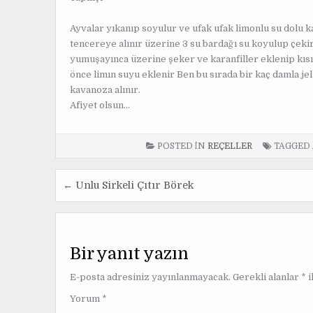
Ayvalar yıkanıp soyulur ve ufak ufak limonlu su dolu k
tencereye alınır üzerine 3 su bardağı su koyulup çekird
yumuşayınca üzerine şeker ve karanfiller eklenip kısık
önce limın suyu eklenir Ben bu sırada bir kaç damla je
kavanoza alınır.
Afiyet olsun…
POSTED IN
REÇELLER
TAGGED
← Unlu Sirkeli Çıtır Börek
Y
a
z
Bir yanıt yazın
ı
E-posta adresiniz yayınlanmayacak.
Gerekli alanlar
*
i
g
Yorum
*
e