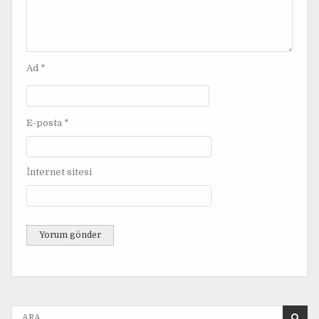
e
s
i
Ad
*
E-posta
*
İnternet sitesi
A