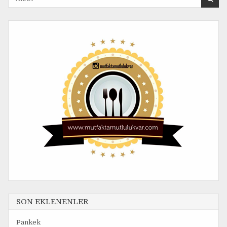
r
a
n
a
n
:
SON EKLENENLER
Pankek