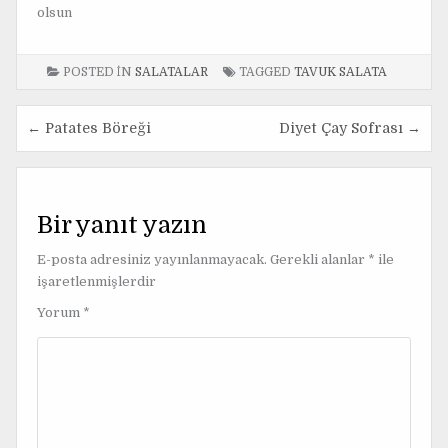
olsun
POSTED IN
SALATALAR
TAGGED
TAVUK SALATA
← Patates Böreği
Diyet Çay Sofrası →
Y
a
z
Bir yanıt yazın
ı
E-posta adresiniz yayınlanmayacak.
Gerekli alanlar
*
ile
g
işaretlenmişlerdir
e
Yorum
*
z
i
n
m