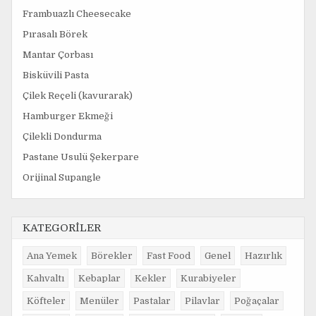
Frambuazlı Cheesecake
Pırasalı Börek
Mantar Çorbası
Bisküvili Pasta
Çilek Reçeli (kavurarak)
Hamburger Ekmeği
Çilekli Dondurma
Pastane Usulü Şekerpare
Orijinal Supangle
KATEGORİLER
Ana Yemek
Börekler
Fast Food
Genel
Hazırlık
Kahvaltı
Kebaplar
Kekler
Kurabiyeler
Köfteler
Menüler
Pastalar
Pilavlar
Poğaçalar