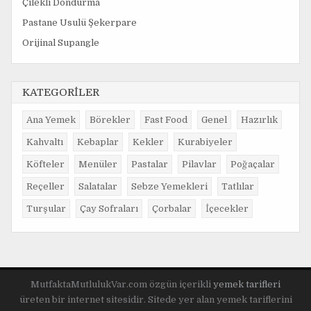
Çilekli Dondurma
Pastane Usulü Şekerpare
Orijinal Supangle
KATEGORİLER
Ana Yemek
Börekler
Fast Food
Genel
Hazırlık
Kahvaltı
Kebaplar
Kekler
Kurabiyeler
Köfteler
Menüler
Pastalar
Pilavlar
Poğaçalar
Reçeller
Salatalar
Sebze Yemekleri
Tatlılar
Turşular
Çay Sofraları
Çorbalar
İçecekler
MutfaktaMutlulukVar.com özgün içerikli
yemek tarifleri
üreten bir internet sitesidir. Sitede yer alan yemek tariflerini