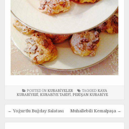
POSTED IN
KURABIYELER
TAGGED
KAYA
KURABIYESI
,
KURABIYE TARIFI
,
PERIŞAN KURABIYE
← Yoğurtlu Buğday Salatası
Muhallebili Kemalpaşa →
Y
a