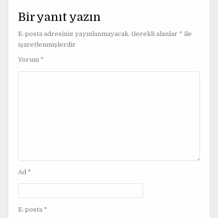
z
Bir yanıt yazın
ı
E-posta adresiniz yayınlanmayacak.
Gerekli alanlar
*
ile
g
işaretlenmişlerdir
e
Yorum
*
z
i
n
m
e
s
i
Ad
*
E-posta
*